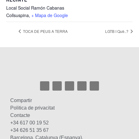
Local Social Ramón Cabanas
Collsuspina
,
+ Mapa de Google
TOCA DE PEUS A TERRA
LGTB I Què..?
Compartir
Politica de privacitat
Contacte
+34 617 00 19 52
+34 626 51 35 67
Barcelona, Catalunya (Espanya).