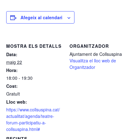
Afegeix al calendari
MOSTRA ELS DETALLS
ORGANITZADOR
Ajuntament de Collsuspina
Data:
Visualitza el lloc web de
maig 22
Organitzador
Hora:
18:00 - 19:30
Cost:
Gratuït
Lloc web:
https://www.collsuspina.cat/
actualitat/agenda/teatre-
forum-participatiu-a-
collsuspina.html#
RECINTE